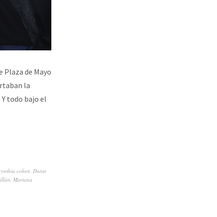
de Plaza de Mayo
rtaban la
Y todo bajo el
cynthia cohen
,
Dante
illán
,
Mariana