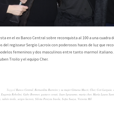
esta en el ex Banco Central sobre reconquista al 100 a una cuadra 
 del regisseur Sergio Lacroix con poderosos haces de luz que reco
modelos femeninos y dos masculinos entre tanto marmol italiano. 
uben Troilo y el equipo Cher.
Tagged
Banco Central
,
Bernardita Barreiro y su mujer Gimena Macri
,
Cher
,
Coti Larguia
,
,
Eugenia Rebolini
,
Gaby Brenner
,
gustavo cerati
,
Juan Ignaramo
,
maria cher
,
María Laura Sant
o
,
rubén troilo
,
sergio lacroix
,
Silvita Pereyra Iraola
,
Sofia Suaya
,
Victoria Mil