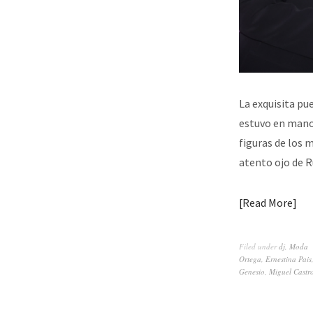
La exquisita pu
estuvo en manos
figuras de los 
atento ojo de R
Read More
Filed under
dj
,
Moda
Ortega
,
Ernestina Pais
Genesio
,
Miguel Castr