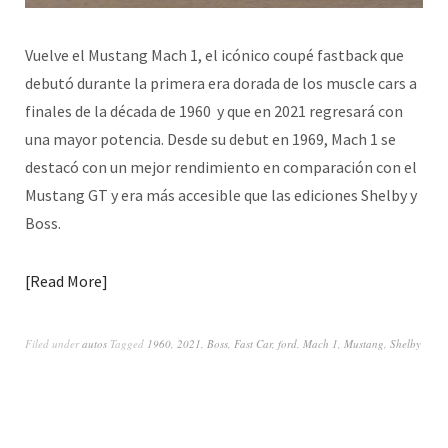
Vuelve el Mustang Mach 1, el icónico coupé fastback que
debutó durante la primera era dorada de los muscle cars a
finales de la década de 1960 y que en 2021 regresará con
una mayor potencia. Desde su debut en 1969, Mach 1 se
destacó con un mejor rendimiento en comparación con el
Mustang GT y era más accesible que las ediciones Shelby y
Boss.
Read More
Filed under
autos
Tagged
1960
,
2021
,
Boss
,
Fast Car
,
ford
,
Mach 1
,
Mustang
,
Shelby