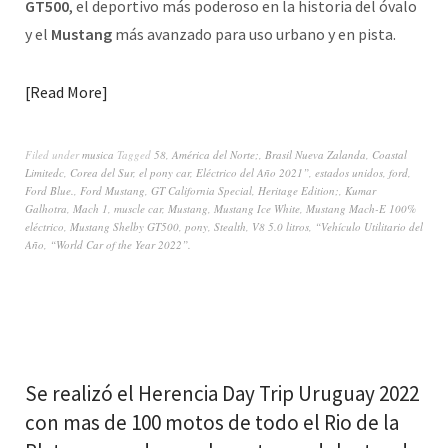
GT500
, el deportivo más poderoso en la historia del óvalo
y el
Mustang
más avanzado para uso urbano y en pista.
Read More
Filed under
musica
Tagged
58
,
América del Norte;
,
Brasil Nueva Zalanda
,
Coastal
Limitedc
,
Corea del Sur
,
el pony car
,
Eléctrico del Año 2021”
,
estados unidos
,
ford
,
Ford Blue.
,
Ford Mustang
,
GT California Special
,
Heritage Edition;
,
Kumar
Galhotra
,
Mach 1
,
muscle car
,
Mustang
,
Mustang Ice White
,
Mustang Mach-E 100%
eléctrico
,
Mustang Shelby GT500
,
pony
,
Stealth
,
V8 5.0 litros
,
“Vehículo Utilitario del
Año
,
“World Car of the Year 2022”.
Se realizó el Herencia Day Trip Uruguay 2022
con mas de 100 motos de todo el Rio de la