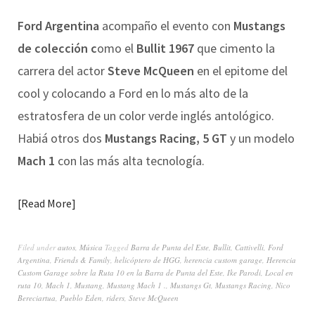
Ford Argentina
acompaño el evento con
Mustangs
de colección c
omo el
Bullit 1967
que cimento la
carrera del actor
Steve McQueen
en el epitome del
cool y colocando a Ford en lo más alto de la
estratosfera de un color verde inglés antológico.
Habiá otros dos
Mustangs Racing, 5 GT
y un modelo
Mach 1
con las más alta tecnología.
Read More
Filed under
autos
,
Música
Tagged
Barra de Punta del Este
,
Bullit
,
Cattivelli
,
Ford
Argentina
,
Friends & Family
,
helicóptero de HGG
,
herencia custom garage
,
Herencia
Custom Garage sobre la Ruta 10 en la Barra de Punta del Este
,
Ike Parodi
,
Local en
ruta 10
,
Mach 1
,
Mustang
,
Mustang Mach 1 .
,
Mustangs Gt
,
Mustangs Racing
,
Nico
Bereciartua
,
Pueblo Eden
,
riders
,
Steve McQueen