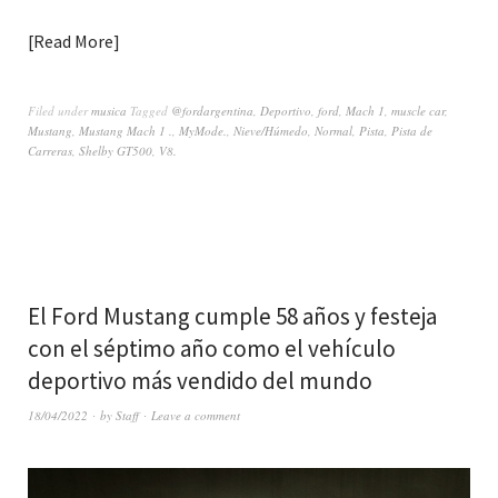
Read More
Filed under
musica
Tagged
@fordargentina
,
Deportivo
,
ford
,
Mach 1
,
muscle car
,
Mustang
,
Mustang Mach 1 .
,
MyMode.
,
Nieve/Húmedo
,
Normal
,
Pista
,
Pista de
Carreras
,
Shelby GT500
,
V8.
El Ford Mustang cumple 58 años y festeja
con el séptimo año como el vehículo
deportivo más vendido del mundo
18/04/2022
by
Staff
Leave a comment