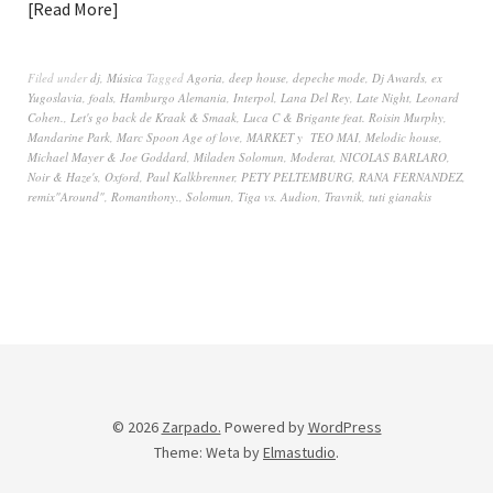
Read More
Filed under
dj
,
Música
Tagged
Agoria
,
deep house
,
depeche mode
,
Dj Awards
,
ex
Yugoslavia
,
foals
,
Hamburgo Alemania
,
Interpol
,
Lana Del Rey
,
Late Night
,
Leonard
Cohen.
,
Let's go back de Kraak & Smaak
,
Luca C & Brigante feat. Roisin Murphy
,
Mandarine Park
,
Marc Spoon Age of love
,
MARKET y TEO MAI
,
Melodic house
,
Michael Mayer & Joe Goddard
,
Miladen Solomun
,
Moderat
,
NICOLAS BARLARO
,
Noir & Haze's
,
Oxford
,
Paul Kalkbrenner
,
PETY PELTEMBURG
,
RANA FERNANDEZ
,
remix"Around"
,
Romanthony.
,
Solomun
,
Tiga vs. Audion
,
Travnik
,
tuti gianakis
© 2026
Zarpado.
Powered by
WordPress
Theme: Weta by
Elmastudio
.