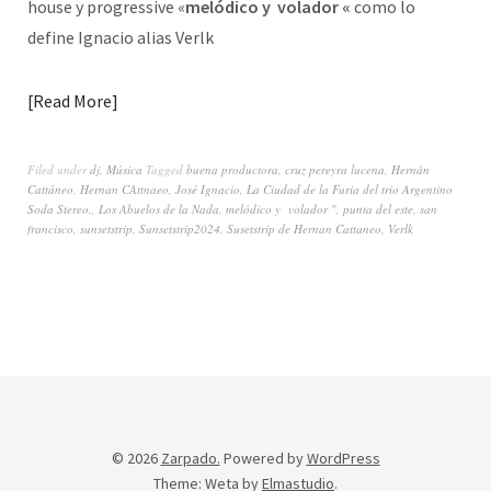
house y progressive «
melódico y volador «
como lo
define Ignacio alias Verlk
Read More
Filed under
dj
,
Música
Tagged
buena productora
,
cruz pereyra lucena
,
Hernán
Cattáneo
,
Hernan CAttnaeo
,
José Ignacio
,
La Ciudad de la Furia del trio Argentino
Soda Stereo.
,
Los Abuelos de la Nada
,
melódico y volador "
,
punta del este
,
san
francisco
,
sunsetstrip
,
Sunsetstrip2024
,
Susetstrip de Hernan Cattaneo
,
Verlk
© 2026
Zarpado.
Powered by
WordPress
Theme: Weta by
Elmastudio
.