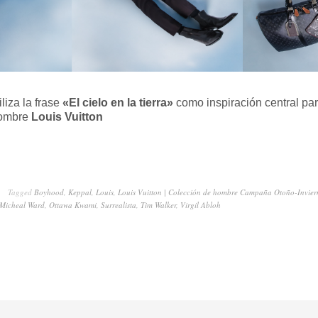
iliza la frase
«El cielo en la tierra»
como inspiración central pa
ombre
Louis Vuitton
Tagged
Boyhood
,
Keppal
,
Louis
,
Louis Vuitton | Colección de hombre Campaña Otoño-Invie
Micheal Ward
,
Ottawa Kwami
,
Surrealista
,
Tim Walker
,
Virgil Abloh