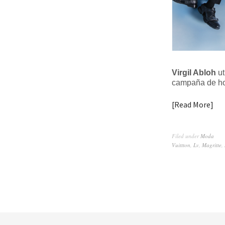
Virgil Abloh
ut
campaña de h
Read More
Filed under
Moda
Vuittton
,
Lv
,
Magritte
,