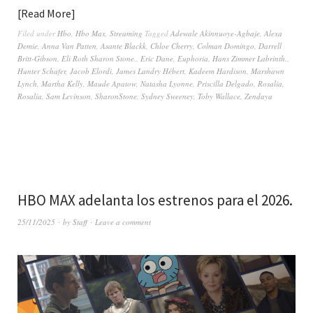
Read More
Filed under
Hbo
,
Hbo Max
,
Streaming
Tagged
Adewale Akinnuoye-Agbaje
,
Alexa
Demie
,
Anna Van Patten
,
Asante Blackk
,
Chloe Cherry
,
Colman Domingo
,
Darrell
Britt-Gibson
,
Eli Roth Sharon Stone.
,
Eric Dane
,
Euphoria
,
Hans Zimmer Labrinth.
,
Hunter Schafer
,
Jacob Elordi
,
James Landry Hébert
,
Kadeem Hardison
,
Marshawn
Lynch
,
Martha Kelly
,
Maude Apatow
,
Natasha Lyonne
,
Priscilla Delgado
,
Rosalia
,
Rosalía
,
Sam Levinson
,
SharonStone
,
Sydney Sweeney
,
Toby Wallace
,
Zendaya
HBO MAX adelanta los estrenos para el 2026.
25/11/2025
by
Staff
Leave a comment