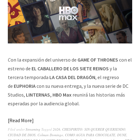
C
on la expansión del universo de
GAME OF THRONES
con el
estreno de
EL CABALLERO DE LOS SIETE REINOS
y la
tercera temporada
LA CASA DEL DRAGÓN
, el regreso
de
EUPHORIA
con su nueva entrega, y la nueva serie de DC
Studios,
LINTERNAS,
HBO Max
reunirá las historias más
esperadas por la audiencia global.
Read More
Filed under
Streaming
Tagged
2026
,
CHESPIRITO: SIN QUERER QUERIENDO
,
CIUDAD DE DIOS
,
Colman Domingo
,
COMO AGUA PARA CHOCOLATE
,
DUNE
,