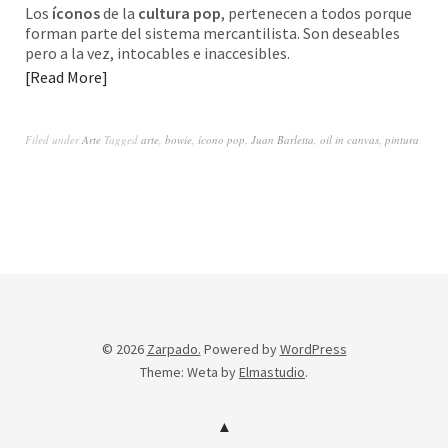
Los
íconos
de la
cultura pop
, pertenecen a todos porque
forman parte del sistema mercantilista. Son deseables
pero a la vez, intocables e inaccesibles.
Read More
Filed under
Arte
Tagged
arte
,
bowie
,
ícono pop
,
Juan Barletta
,
oil in canvas
,
pintura
© 2026
Zarpado.
Powered by
WordPress
Theme: Weta by
Elmastudio
.