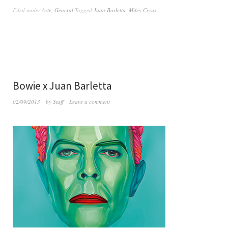
Filed under
Arte
,
General
Tagged
Juan Barletta
,
Miley Cyrus
Bowie x Juan Barletta
02/09/2013
by
Staff
Leave a comment