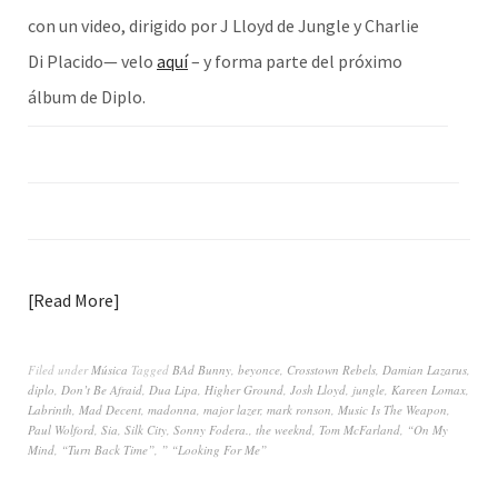
con un video, dirigido por J Lloyd de Jungle y Charlie
Di Placido— velo
aquí
– y forma parte del próximo
álbum de Diplo.
Read More
Filed under
Música
Tagged
BAd Bunny
,
beyonce
,
Crosstown Rebels
,
Damian Lazarus
,
diplo
,
Don’t Be Afraid
,
Dua Lipa
,
Higher Ground
,
Josh Lloyd
,
jungle
,
Kareen Lomax
,
Labrinth
,
Mad Decent
,
madonna
,
major lazer
,
mark ronson
,
Music Is The Weapon
,
Paul Wolford
,
Sia
,
Silk City
,
Sonny Fodera.
,
the weeknd
,
Tom McFarland
,
“On My
Mind
,
“Turn Back Time”
,
” “Looking For Me”