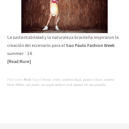
La sustentabilidad y la naturaleza brasileña inspiraron la
creación del escenario para el
Sao Paulo Fashion Week
summer `14.
Read More
Filed under
Moda
Tagged
bowie
,
civiles
,
giuliana daga
,
gustavo clauss
,
josefina
bietti
,
Osklen
,
sao paulo
,
sao paulo fashion week summer 14
,
tuti gianakis