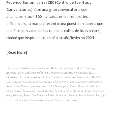
Federico Bonomi,
en el
CEC (Centro de Eventos y
Convenciones).
Con una gran convocatoria que
alcanzaron los
4.500
invitados entre celebrities e
influencers, la marca presentó una puesta en escena que
inició con un video de las ruidosas calles de
Nueva York
,
ciudad que inspira la colección otoño/invierno 2024.
Read More
Filed under
Kosiuko
,
medioambiente
,
Moda
,
musica
Tagged
& ME
,
Adam port
,
Apertura
,
BAF
,
Catherine Fulop
,
CEC (Centro de Eventos y Convenciones).
,
CharlyGarcia
,
cintia garrido
,
Claudia Fontán
,
cynthia kern
,
dafne cejas
,
Daniela
Urzi
,
federico bonomi
,
Federico Moura
,
Flor Torrente
,
Four Seasons Hotel Buenos
Aires.
,
Gary Numan
,
gustavo cerati
,
Ichu Dominguez.
,
Keine Music
,
kosiuko
,
La
China suarez
,
la Joaqui!
,
Leo Sbaraglia
,
Lizardo Ponce
,
María del Cerro
,
mercedes
benz
,
Opening Party
,
Our Rules no Rules
,
Pony Line
,
Rampa
,
Simple Minds
,
Tears for
Fears
,
Tuli Acosta
,
tuti gianakis
,
Vicious Pink
,
Yes
,
zaira nara