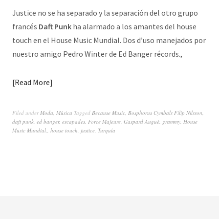
Justice no se ha separado y la separación del otro grupo
francés
Daft Punk
ha alarmado a los amantes del house
touch en el House Music Mundial. Dos d’uso manejados por
nuestro amigo Pedro Winter de Ed Banger récords.,
Read More
Filed under
Moda
,
Música
Tagged
Because Music
,
Bosphorus Cymbals Filip Nilsson
,
daft punk
,
ed banger
,
escapades
,
Force Majeure
,
Gaspard Augué
,
grammy
,
House
Music Mundial.
,
house touch
,
justice
,
Turquía