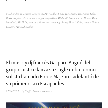
Filed under
dj
,
Música
Tagged
'EXIT'
,
'Vodka & Orange'
,
Alemania
,
Arctic Lake
,
Boris Brejcha
,
electronica
,
Ginger
,
High-Tech Minimal’
,
house music
,
House Music
Mundial.
,
MATRIX
,
monster
,
Never stop dancing
,
Spicy
,
Take A Ride
,
trance
,
Yellow
Kitchen
,
‘Twisted Reality’
El music y dj francés Gaspard Augué del
grupo Justice lanza su single debut como
solista llamado Force Majeure. adelantó de
su primer disco Escapadles
22/04/2021
by
Staff
Leave a comment