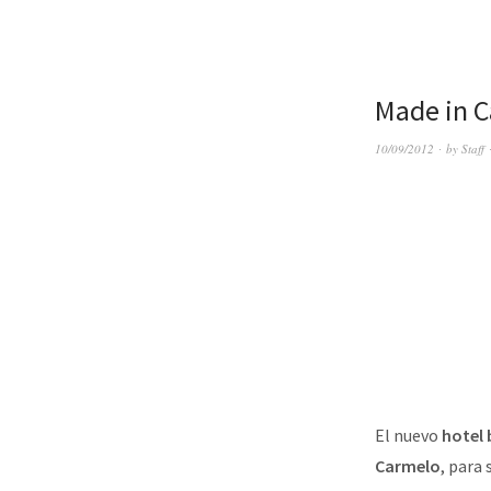
Made in C
10/09/2012
by
Staff
El nuevo
hotel
Carmelo
, para