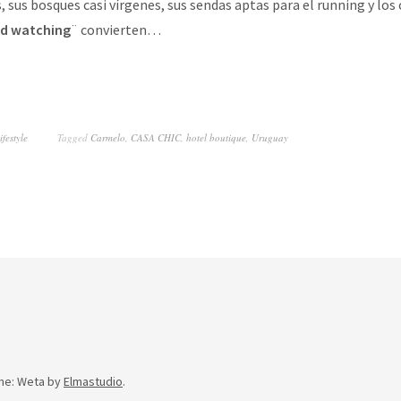
 sus bosques casi vírgenes, sus sendas aptas para el running y los 
rd watching
¨ convierten…
ifestyle
Tagged
Carmelo
,
CASA CHIC
,
hotel boutique
,
Uruguay
me: Weta by
Elmastudio
.