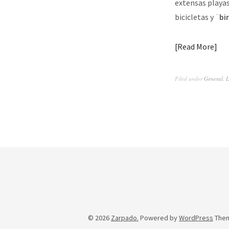
extensas playas,
bicicletas y ¨
bi
Read More
Filed under
General
,
L
© 2026
Zarpado.
Powered by
WordPress
The