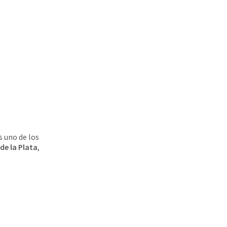
s uno de los
de la Plata
,