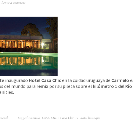
Leave a comment
te inaugurado
Hotel Casa Chic
en la cuidad uruguaya de
Carmelo
e
tos del mundo para
remix
por su pileta sobre el
kilómetro 1 del Río 
nities.
neral
Tagged
Carmelo
,
CASA CHIC
,
Casa Chic 11
,
hotel boutique