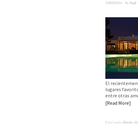
12/02/2014
by
Staff
El recientemen
lugares favori
entre otras ame
Read More
Filed under
Diseño
,
Ge