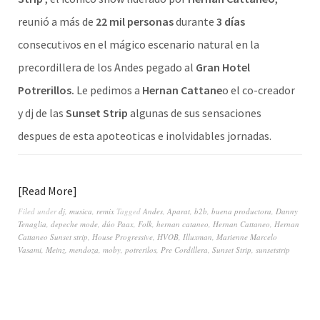
reunió a más de
22 mil personas
durante
3 días
consecutivos en el mágico escenario natural en la
precordillera de los Andes pegado al
Gran Hotel
Potrerillos.
Le pedimos a
Hernan Cattane
o el co-creador
y dj de las
Sunset Strip
algunas de sus sensaciones
despues de esta apoteoticas e inolvidables jornadas.
Read More
Filed under
dj
,
musica
,
remix
Tagged
Andes
,
Aparat
,
b2b
,
buena productora
,
Danny
Tenaglia
,
depeche mode
,
dúo Paax
,
Folk
,
hernan cataneo
,
Hernan Cattaneo
,
Hernan
Cattaneo Sunset strip
,
House Progressive
,
HVOB
,
Illuxman
,
Marienne Marcelo
Vasami
,
Meinz
,
mendoza
,
moby
,
potrerilos
,
Pre Cordillera
,
Sunset Strip
,
sunsetstrip