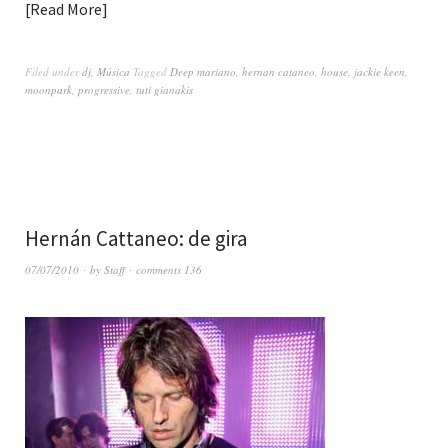
Read More
Filed under
dj
,
Música
Tagged
Deep mariano
,
hernan cataneo
,
house
,
jackie keen
,
moonpark
,
progressive
,
tuti gianakis
Hernán Cattaneo: de gira
07/07/2010
by
Staff
comments 136