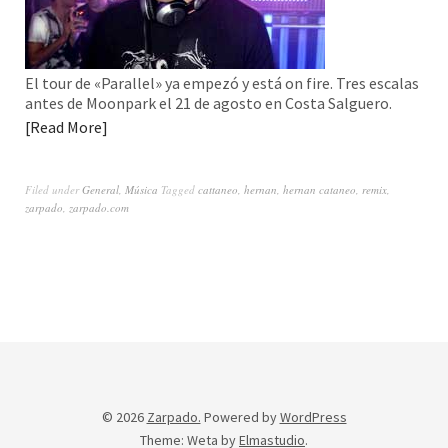
El tour de «Parallel» ya empezó y está on fire. Tres escalas
antes de Moonpark el 21 de agosto en Costa Salguero.
Read More
Filed under
General
,
Música
Tagged
cattaneo
,
hernan
,
hernan cataneo
,
remix
,
zarpado
,
zarpado.com
© 2026
Zarpado.
Powered by
WordPress
Theme: Weta by
Elmastudio
.