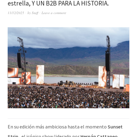
estrella, Y UN B2B PARA LA HISTORIA.
11/12/2025
by
Staff
Leave a comment
En su edición más ambiciosa hasta el momento
Sunset
Strip
, el icónico show liderado por
Hernán Cattaneo
,