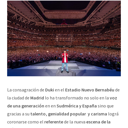
La consagración de
Duki
en el
Estadio Nuevo Bernabéu
de
la ciudad de
Madrid
lo ha transformado no solo en la
voz
de una generación
en en
Sudmérica y España
sino que
gracias a su
talento, genialidad popular y carisma
lográ
coronarse como el
referente
de la nueva
escena de la