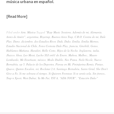
música urbana en español.
Read More
Filed under
Arte
,
Música
Tagged
"Bzrp Music Sessions
,
Además de mi
,
Alemania
,
Antes de Améri”
,
argentina
,
Bizarrap
,
Buenos Aires Trap
,
C.R.O
,
Contra de mi
,
Dale
Play
,
Dano
,
diciembre
,
dos Estadios River
,
Duki
,
Duko
,
Emilia
,
Emilia Mernes
,
Estadio Nacional de Chile
,
Fotos Cortesia Dale Play
,
francia
,
Ginóbili
,
Goteo
,
Hablamos Mañana
,
Harakiri
,
Hello Cotto
,
Hijos de la Noche
,
Inglaterra
,
italia
,
Jhayco
,
khea
,
Leo Messi
,
Lucho SSJ en01 de Enero
,
Mahou
,
Malbec.
,
Mauro
Lombardo
,
Me Enseñaste
,
méxico
,
Modo Diablo
,
Neo Pistea
,
Nicki Nicole
,
Nuevo
Bernabéu
,
op 5
,
Palacio de los Deportes
,
Piensa en Mi
,
Pininfarina Remix
,
Pintao
,
Quavo
,
Quinto Escalon
,
rei
,
Rockstar 2.0
,
Santiago Bernabéu
,
Santo Grial
,
She Don't
Give a Fo
,
Si me sobrara el tiempo
,
Si Quieren Frontear
,
Si te sentís sola
,
Sin frenos.
,
Trap n Xport
,
West Dubai
,
Ya Me Fui
,
YSY A
,
“ADA TOUR”
,
“Estación Duko”