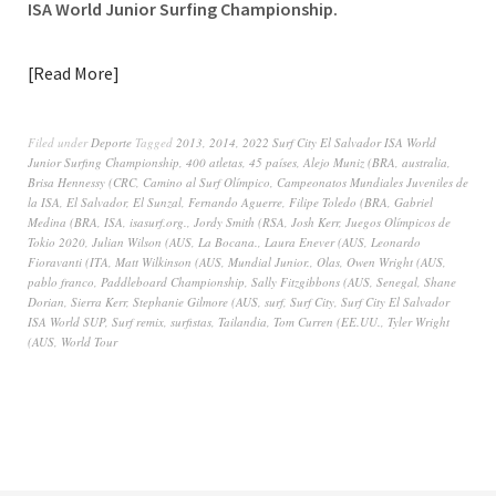
ISA World Junior Surfing Championship.
Read More
Filed under
Deporte
Tagged
2013
,
2014
,
2022 Surf City El Salvador ISA World
Junior Surfing Championship
,
400 atletas
,
45 países
,
Alejo Muniz (BRA
,
australia
,
Brisa Hennessy (CRC
,
Camino al Surf Olímpico
,
Campeonatos Mundiales Juveniles de
la ISA
,
El Salvador
,
El Sunzal
,
Fernando Aguerre
,
Filipe Toledo (BRA
,
Gabriel
Medina (BRA
,
ISA
,
isasurf.org.
,
Jordy Smith (RSA
,
Josh Kerr
,
Juegos Olímpicos de
Tokio 2020
,
Julian Wilson (AUS
,
La Bocana.
,
Laura Enever (AUS
,
Leonardo
Fioravanti (ITA
,
Matt Wilkinson (AUS
,
Mundial Junior.
,
Olas
,
Owen Wright (AUS
,
pablo franco
,
Paddleboard Championship
,
Sally Fitzgibbons (AUS
,
Senegal
,
Shane
Dorian
,
Sierra Kerr
,
Stephanie Gilmore (AUS
,
surf
,
Surf City
,
Surf City El Salvador
ISA World SUP
,
Surf remix
,
surfistas
,
Tailandia
,
Tom Curren (EE.UU.
,
Tyler Wright
(AUS
,
World Tour