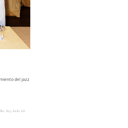
miento del jazz
 Tee
,
Jazz
,
kicks
,
LA