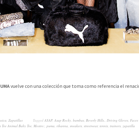
PUMA
vuelve con una colección que toma como referencia el renaci
sica
,
Zapatillas
Tagged
ASAP
,
Asap Rocky
,
bambas
,
Beverly Hills.
,
Driving Gloves
,
Faces
n Tee Animal Baby Tee
,
Mostro:
,
puma
,
rihanna
,
sneakers
,
streetwear
,
tennis
,
trainers
,
zapatilla