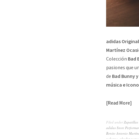
adidas Original
Martínez Ocas
Colección
Bad 
pasiones que un
de
Bad Bunny y 
música e Icono
Read More
Filed under
Zapatillas
adidas Store Performa
Benito Antonio Martín
palermo
,
playlist pers