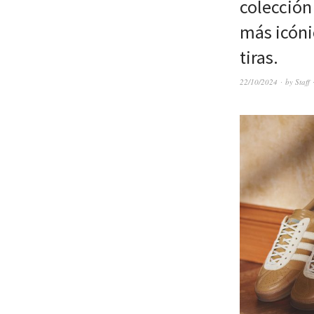
colección
más icónic
tiras.
22/10/2024
by
Staff