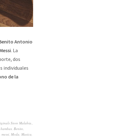
Benito Antonio
 Messi
. La
porte, dos
s individuales
ono de la
iginals Store Malabia.
,
,
bambas
,
Benito
,
,
messi
,
Moda
,
Musica
,