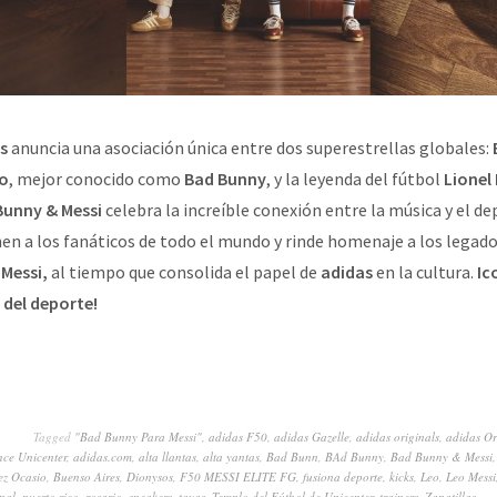
s
anuncia una asociación única entre dos superestrellas globales:
io
, mejor conocido como
Bad Bunny
, y la leyenda del fútbol
Lionel
Bunny & Messi
celebra la increíble conexión entre la música y el de
en a los fanáticos de todo el mundo y rinde homenaje a los legado
Messi,
al tiempo que consolida el papel de
adidas
en la cultura.
Ic
 del deporte!
Tagged
"Bad Bunny Para Messi"
,
adidas F50
,
adidas Gazelle
,
adidas originals
,
adidas Or
nce Unicenter
,
adidas.com
,
alta llantas
,
alta yantas
,
Bad Bunn
,
BAd Bunny
,
Bad Bunny & Messi
ez Ocasio
,
Buenso Aires
,
Dionysos
,
F50 MESSI ELITE FG
,
fusiona deporte
,
kicks
,
Leo
,
Leo Messi
onal
,
puerto rico
,
rosario
,
sneakers
,
tavas
,
Templo del Fútbol de Unicenter
,
trainers
,
Zapatillas