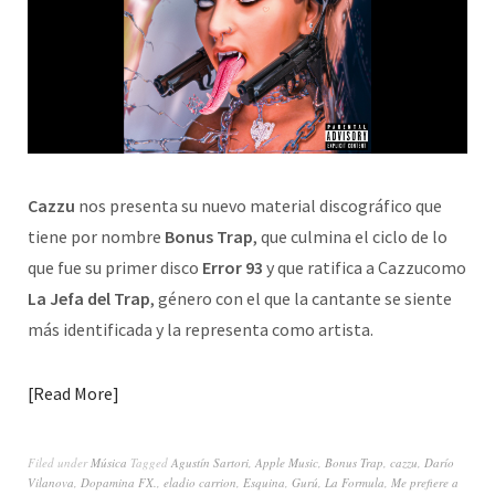
Cazzu
nos presenta su nuevo material discográfico que
tiene por nombre
Bonus Trap
, que culmina el ciclo de lo
que fue su primer disco
Error 93
y que ratifica a Cazzucomo
La Jefa del Trap
, género con el que la cantante se siente
más identificada y la representa como artista.
Read More
Filed under
Música
Tagged
Agustín Sartori
,
Apple Music
,
Bonus Trap
,
cazzu
,
Darío
Vilanova
,
Dopamina FX.
,
eladio carrion
,
Esquina
,
Gurú
,
La Formula
,
Me prefiere a