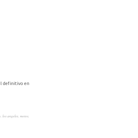
l definitivo en
o
,
los angeles
,
motos
,