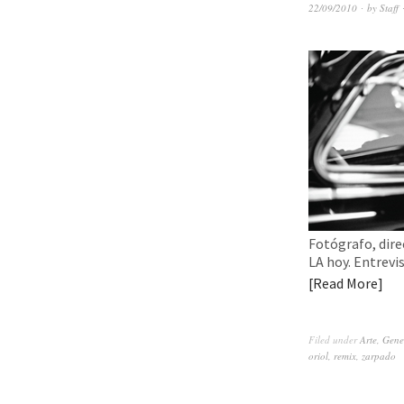
22/09/2010
by
Staff
Fotógrafo, direc
LA hoy. Entrevi
Read More
Filed under
Arte
,
Gene
oriol
,
remix
,
zarpado