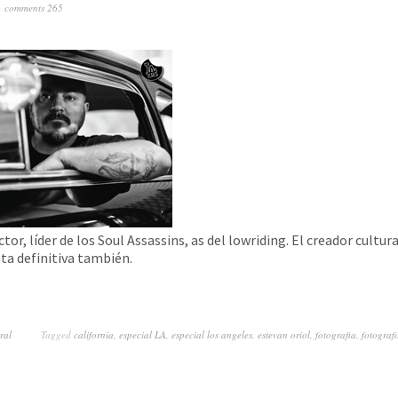
comments 265
tor, líder de los Soul Assassins, as del lowriding. El creador cultura
sta definitiva también.
ral
Tagged
california
,
especial LA
,
especial los angeles
,
estevan oriol
,
fotografia
,
fotograf