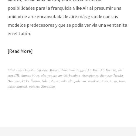
posibilidades para la franquicia
Nike Air
al presumir una
unidad de aire encapsulada de aire más grande que sus
modelos predecesores y que se podia ver via una ventanita
en el talón.
Read More
Filed under
Diseño
,
Lifestyle
,
Música
,
Zapatillas
Tagged
Air Max
,
Air Max 90
,
air
max IIII
,
Airmax 90 cs
,
alta yantas
,
am 90
,
bambas
,
championes
,
dionysos Tienda
Dionysos
,
kicks
,
llantas
,
Nike ; Zapas
,
nike alto palermo
,
sneakers
,
soles
,
tavas
,
tenis
,
tinker hatfield
,
trainers
,
Zapatillas