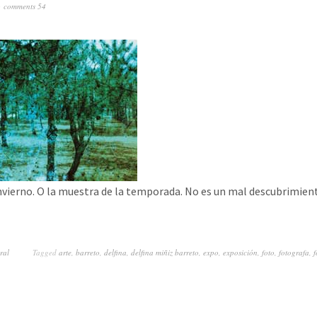
comments 54
nvierno. O la muestra de la temporada. No es un mal descubrimien
ral
Tagged
arte
,
barreto
,
delfina
,
delfina miñiz barreto
,
expo
,
exposición
,
foto
,
fotografa
,
f