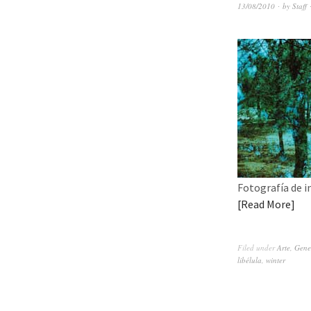
13/08/2010
by
Staff
Fotografía de i
Read More
Filed under
Arte
,
Gene
libélula
,
winter