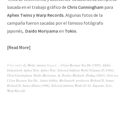
basada en el trabajo gráfico de
Chris Cunningham
para
Aphex Twins y Warp Records.
Algunas fotos de la
campaña fueron sacadas por el famoso fotógrafo
japonés,
Daido Moriyama
en
Tokio.
Read More
Filed under
dj
,
Moda
,
musica
Tagged
... I Care Because You Do (1995)
,
Alpha
Industries®
,
Aphex Twin
,
Aphex Twin: Selected Ambient Works Volumen II (1994)
,
Chris Cunningham
,
Daido Moriyama
,
dj
,
Donkey Rhubarb
,
Drukqs (2001)
,
Gore tex
,
I Care Because You Do.
,
James Jebbia
,
Mechanix®
,
productor
,
Richard D. James
,
Richard D. James Album (1996)
,
Selected Ambient Works 85-92
,
Supreme
,
Syro
,
Warp Records