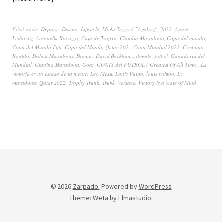
Filed under
Deporte
,
Diseño
,
Lifestyle
,
Moda
Tagged
"Ajedrez"
,
2022
,
Annie
Leibovitz
,
Antonella Rocuzzo
,
Caja de Trofero
,
Claudia Maradona
,
Copa del mundo
,
Copa del Mundo Fifa
,
Copa del Mundo Qatar 202.
,
Copa Mundial 2022
,
Cristiano
Ronldo
,
Dalma Maradona
,
Damier
,
David Beckham.
,
dmode
,
futbol
,
Ganadores del
Mundial
,
Gianina Maradona
,
Goat
,
GOATS del FUTBOL ( Greatest Of All Time)
,
La
victoria es un estado de la mente
,
Leo Messi
,
Louis Vuitto
,
louis vuitton
,
Lv
,
maradona
,
Qatar 2022
,
Trophy Trunk
,
Trunk
,
Versace
,
Victory is a State of Mind
© 2026
Zarpado.
Powered by
WordPress
Theme: Weta by
Elmastudio
.