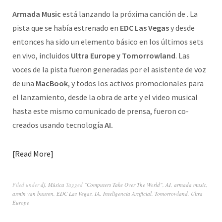
Armada Music
está lanzando la próxima canción de . La
pista que se había estrenado en
EDC Las Vegas
y desde
entonces ha sido un elemento básico en los últimos sets
en vivo, incluidos
Ultra Europe y Tomorrowland
. Las
voces de la pista fueron generadas por el asistente de voz
de una
MacBook
, y todos los activos promocionales para
el lanzamiento, desde la obra de arte y el video musical
hasta este mismo comunicado de prensa, fueron co-
creados usando tecnología
AI.
Read More
Filed under
dj
,
Música
Tagged
"Computers Take Over The World"
,
AI
,
armada music
,
armin van buuren
,
EDC Las Vegas
,
IA
,
Inteligencia Artificial
,
Tomorrowland
,
Ultra
Europe