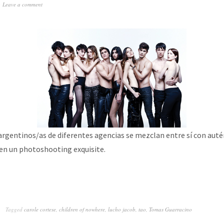
Leave a comment
gentinos/as de diferentes agencias se mezclan entre sí con auté
en un photoshooting exquisite.
Tagged
carole cortese
,
children of nowhere
,
lucho jacob
,
tao
,
Tomas Guarracino