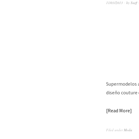
11/03/2013
by
Staff
Supermodelos ar
diseño couture 
Read More
Filed under
Moda