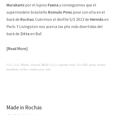
Murakami
por el lujoso
Faena
y conseguimos que el
supermodelo brasileño
Romulo Pires
pose con ella en el
back de
Rochas
. Cubrimos el desfile S/S 2013 de
Hermès
en
París. Y Livingston nos acerca las phs más divertidas del
back de
Zitta
en Baf.
Read More
Filed under
Diseño
,
General
,
Moda
Tagged
agenda remix
,
Ceci Glik
,
faena
,
hermes
,
murakami
,
rochas
,
romulo pires
,
zitta
Made in Rochas