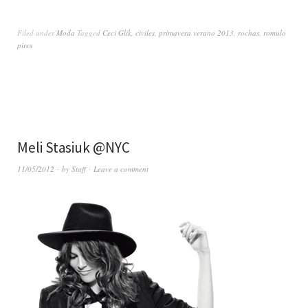
Filed under
Moda
Tagged
Ceci Glik
,
civiles
,
primavera verano 2013
,
rochas
,
romulo
pires
Meli Stasiuk @NYC
11/05/2012
by
Staff
Leave a comment