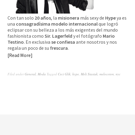
Con tan solo
20 años
, la
misionera
más sexy de
Hype
ya es
una
consagradísima modelo internacional
que logró
eclipsar con su belleza a los más exigentes del mundo
fashionista como
Sir. Lagerfeld
y el fotógrafo
Mario
Testino
. En exclusiva
se confiesa
ante nosotros y nos
regala un poco de su
frescura
.
Read More
Filed under
General
,
Moda
Tagged
Ceci Glik
,
hype
,
Meli Stasiuk
,
melocoton
,
nyc