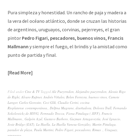
Pura simpleza y honestidad. Un rancho de paja y madera a
la vera del océano atlántico, donde se cruzan las historias
de argentinos, uruguayos, corvinas, pejerreyes, el gran
pintor
Pedro Figari, pescadores, buenos vinos, Francis
Mallmann
y siempre el fuego, el brindis y la amistad como
punto de partida y final.
Read More
Filed under
Cine & TV
Tagged
Ale Pueyrredon
,
Alejandro pueyrredon
,
Alessio Rigo
de Righi
,
Alvaro Rufiner
,
Andrés Viñales
,
Belen Ferreyra
,
buenos vinos
,
Camote
Langer
,
Carlos Gorosito
,
Ceci Glik
,
Claudio Cerini
,
cocina
Rioplatense contemporánea.
,
Delfina Magrane
,
diseñadora
,
Dolores Trull
,
Fernando
Sokolowickz de HSVG
,
Fernnado Trocca
,
Fiona Pittaluga ( JIFF)
,
Francis
Mallmann.
,
Galpón Azul
,
Gustavo Barbero
,
Guzman Artagaveytía
,
José Ignacio
,
Josie Bridge (EAT)
,
La Huella
,
La Huella Vanesa González
,
Martin Pittaluga
,
parador de playa
,
Paula Martini
,
Pedro Figari
,
pescadores
,
Rimas .
,
Uruguay
,
uruguayo