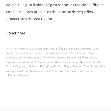
del país.
La gira fusiona la gastronomía tradicional filipina
con los mejores productos de estación de pequeños
productores de cada región.
Read More
Filed under
musica
Tagged
Bebiamo Vino
,
Bodega El Porvenir
,
Cafayate)
,
Casa
Yagüe
,
Christina Sunae
,
Cordoba
,
Embajadora de la Cultura Filipina
,
Esquel
,
Filipinas
,
gastronomía filipina
,
Gintonería
,
Iguazú
,
mendoza
,
O2 Hotel
,
rosario
,
Sarasanegro
,
Standard 69
,
Susana Balbo Wines
,
Susana Balbo Wines (Mendoza);
O2 Hotel (Iguazú); Bebiamo Vino (Esquel); Casa Yagüe (Trevelin); Tinto Bistró (Villa
La Angostura)
,
Tato Giovannoni
,
Tinto Bistró
,
Trevelin
,
Villa La Angostura
,
“Kusinera Filipina”