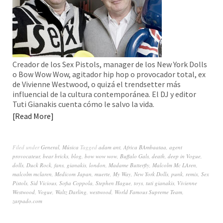
Creador de los Sex Pistols, manager de los New York Dolls
o Bow Wow Wow, agitador hip hop o provocador total, ex
de Vivienne Westwood, o quizá el trendsetter más
influencial de la cultura contemporánea. El DJ y editor
Tuti Gianakis cuenta cómo le salvo la vida.
Read More
Filed under
General
,
Música
Tagged
adam ant
,
Africa BAmbaataa
,
agent
provocateur
,
bear bricks
,
blog
,
bow wow wow
,
Buffalo Gals
,
death
,
deep in Vogue
,
dolls
,
Duck Rock
,
fans
,
gianakis
,
london
,
Madame Butterfly
,
Malcolm Mc LAren
,
malcolm mclaren
,
Medicom Japan
,
muerte
,
My Way
,
New York Dolls
,
punk
,
remix
,
Sex
Pistols
,
Sid Vicious
,
Sofia Coppola
,
Stephen Hague
,
toys
,
tuti gianakis
,
Vivienne
Westwood
,
Vogue
,
Waltz Darling
,
westwood
,
World Famous Supreme Team
,
zarpado.com