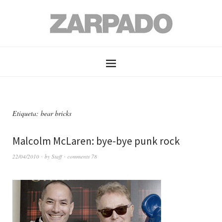
Etiqueta: bear bricks
Malcolm McLaren: bye-bye punk rock
22/04/2010
by
Staff
comments 78