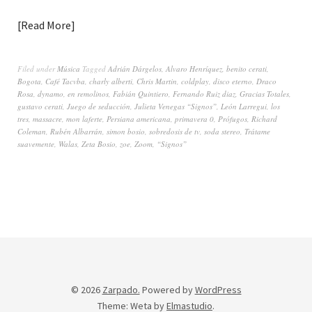
Read More
Filed under
Música
Tagged
Adrián Dárgelos
,
Alvaro Henríquez
,
benito cerati
,
Bogota
,
Café Tacvba
,
charly alberti
,
Chris Martin
,
coldplay
,
disco eterno
,
Draco
Rosa
,
dynamo
,
en remolinos
,
Fabián Quintiero
,
Fernando Ruiz diaz
,
Gracias Totales
,
gustavo cerati
,
Juego de seducción
,
Julieta Venegas “Signos”
,
León Larregui
,
los
tres
,
massacre
,
mon laferte
,
Persiana americana
,
primavera 0
,
Prófugos
,
Richard
Coleman
,
Rubén Albarrán
,
simon bosio
,
sobredosis de tv
,
soda stereo
,
Trátame
suavemente
,
Walas
,
Zeta Bosio
,
zoe
,
Zoom
,
“Signos”
© 2026
Zarpado.
Powered by
WordPress
Theme: Weta by
Elmastudio
.