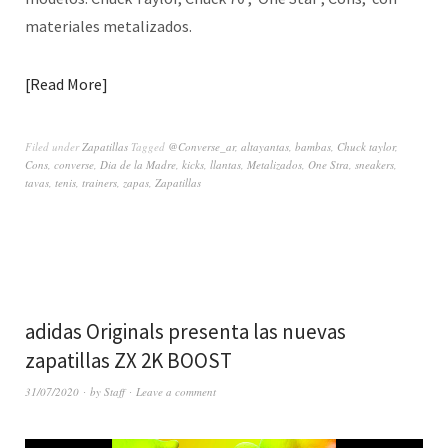
materiales metalizados.
Read More
Filed under
Zapatillas
Tagged
@Converse_ar
,
altayantas
,
bambas
,
Chuck taylor
,
Cons
,
converse
,
Dia de la Madre
,
kicks
,
llantas
,
Metalizados
,
One Stra
,
sneakers
,
tavas
,
tenis
,
trainers
,
zapas
,
Zapatillas
adidas Originals presenta las nuevas
zapatillas ZX 2K BOOST
31/07/2020
by
Staff
Leave a comment