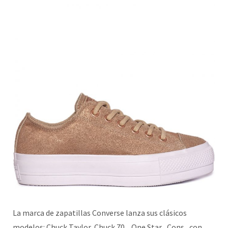
La marca de zapatillas Converse lanza sus clásicos
modelos: Chuck Taylor, Chuck 70 , One Star , Cons, con