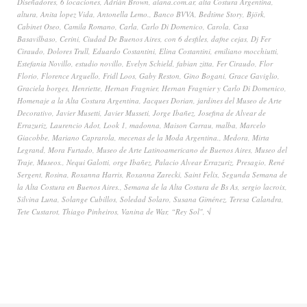
Diseñadores
,
6 locaciones
,
Adrián Brown
,
alana.com.ar
,
alta Costura Argentina
,
altura
,
Anita lopez Vida
,
Antonella Lemo.
,
Banco BVVA
,
Bedtime Story
,
Björk
,
Cabinet Oseo
,
Camila Romano
,
Carla
,
Carlo Di Domenico
,
Carola
,
Casa
Basavilbaso
,
Cerini
,
Ciudad De Buenos Aires
,
con 6 desfiles
,
dafne cejas
,
Dj Fer
Ciraudo
,
Dolores Trull
,
Eduardo Costantini
,
Elina Costantini
,
emiliano mocchiutti
,
Estefania Novillo
,
estudio novillo
,
Evelyn Schield
,
fabian zitta
,
Fer Ciraudo
,
Flor
Florio
,
Florence Arguello
,
Fridl Loos
,
Gaby Reston
,
Gino Bogani
,
Grace Gaviglio
,
Graciela borges
,
Henriette
,
Hernan Fragnier
,
Hernan Fragnier y Carlo Di Domenico
,
Homenaje a la Alta Costura Argentina
,
Jacques Dorian
,
jardines del Museo de Arte
Decorativo
,
Javier Musetti
,
Javier Musseti
,
Jorge Ibañez
,
Josefina de Alvear de
Errazuriz
,
Laurencio Adot
,
Look 1
,
madonna
,
Maison Carrau
,
malba
,
Marcelo
Giacobbe
,
Mariano Caprarola
,
mecenas de la Moda Argentina.
,
Medora
,
Mirta
Legrand
,
Mora Furtado
,
Museo de Arte Latinoamericano de Buenos Aires
,
Museo del
Traje
,
Museos.
,
Nequi Galotti
,
orge Ibañez
,
Palacio Alvear Errazuriz
,
Presagio
,
René
Sergent
,
Rosina
,
Roxanna Harris
,
Roxanna Zarecki
,
Saint Felix
,
Segunda Semana de
la Alta Costura en Buenos Aires.
,
Semana de la Alta Costura de Bs As
,
sergio lacroix
,
Silvina Luna
,
Solange Cubillos
,
Soledad Solaro
,
Susana Giménez
,
Teresa Calandra
,
Tete Custarot
,
Thiago Pinheiros
,
Vanina de War
,
“Rey Sol"
,
√