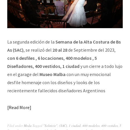
La segunda edición de la
Semana de la Alta Costura de Bs
As (SAC)
, se realizó del
20 al 28
de Septiembre del 2023,
con 6 desfiles , 6 locaciones, 400 modelos , 5
Diseñadores, 400 vestidos, 1 ciudad
y un cierre a todo lujo
en el garage del
Museo Malba
con un muy emocional
desfile homenaje con los diseños y looks de los
recientemente fallecidos diseñadores Argentinos
Read More
Filed under
Moda
Tagged
"Solsticio"
,
(SAC)
,
1 ciudad
,
400 modelos
,
400 vestidos
,
5