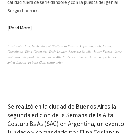
calidad fuera de serie dandole y con la puesta del genial
Sergio Lacroix.
Read More
Filed under
Arte
,
Moda
Tagged
(SAC)
,
alta Costura Argentina
,
audi
,
Cerini
,
Consultatio
,
Elina Costantini
,
Estée Lauder
,
Estefania Novillo
,
Javier Saiach
,
Jorge
Redondo .
,
Segunda Semana de la Alta Costura en Buenos Aires.
,
sergio lacroix
,
Sylvie Burstin Fabian Zitta
,
teatro colon
Se realizó en la ciudad de Buenos Aires la
segunda edición de la Semana de la Alta
Costura Bs As (SAC) en Argentina, un evento
fundado y comandado por Elina Costantini