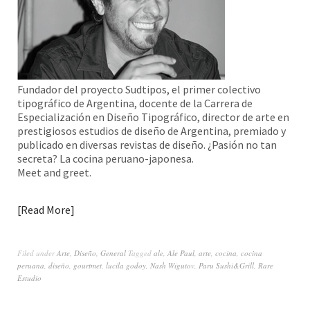
Fundador del proyecto Sudtipos, el primer colectivo
tipográfico de Argentina, docente de la Carrera de
Especialización en Diseño Tipográfico, director de arte en
prestigiosos estudios de diseño de Argentina, premiado y
publicado en diversas revistas de diseño. ¿Pasión no tan
secreta? La cocina peruano-japonesa.
Meet and greet.
Read More
Filed under
Arte
,
Diseño
,
General
Tagged
ale
,
Ale Paul
,
arte
,
cocina
,
cocina
peruana
,
diseño
,
gourtmet
,
lucila godoy
,
Nash Wigutov
,
Paru Sushi&Grill
,
Rare
Estudio