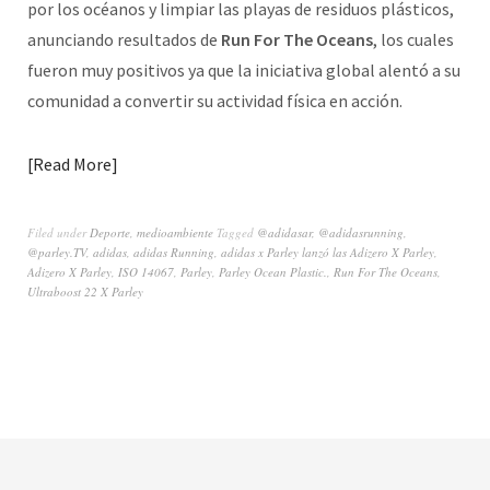
por los océanos y limpiar las playas de residuos plásticos,
anunciando resultados de
Run For The Oceans
, los cuales
fueron muy positivos ya que la iniciativa global alentó a su
comunidad a convertir su actividad física en acción.
Read More
Filed under
Deporte
,
medioambiente
Tagged
@adidasar
,
@adidasrunning
,
@parley.TV
,
adidas
,
adidas Running
,
adidas x Parley lanzó las Adizero X Parley
,
Adizero X Parley
,
ISO 14067
,
Parley
,
Parley Ocean Plastic.
,
Run For The Oceans
,
Ultraboost 22 X Parley