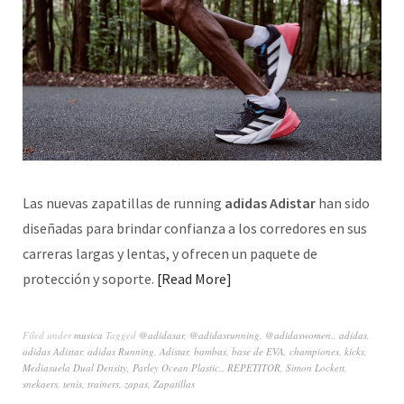
Las nuevas zapatillas de running
adidas Adistar
han sido
diseñadas para brindar confianza a los corredores en sus
carreras largas y lentas, y ofrecen un paquete de
protección y soporte.
Read More
Filed under
musica
Tagged
@adidasar
,
@adidasrunning
,
@adidaswomen.
,
adidas
,
adidas Adistar
,
adidas Running
,
Adistar
,
bambas
,
base de EVA
,
championes
,
kicks
,
Mediasuela Dual Density
,
Parley Ocean Plastic.
,
REPETITOR
,
Simon Lockett
,
snekaers
,
tenis
,
trainers
,
zapas
,
Zapatillas