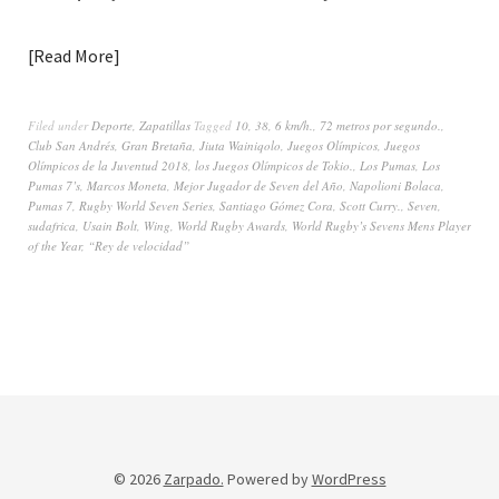
Read More
Filed under
Deporte
,
Zapatillas
Tagged
10
,
38
,
6 km/h.
,
72 metros por segundo.
,
Club San Andrés
,
Gran Bretaña
,
Jiuta Wainiqolo
,
Juegos Olímpicos
,
Juegos
Olímpicos de la Juventud 2018
,
los Juegos Olímpicos de Tokio.
,
Los Pumas
,
Los
Pumas 7’s
,
Marcos Moneta
,
Mejor Jugador de Seven del Año
,
Napolioni Bolaca
,
Pumas 7
,
Rugby World Seven Series
,
Santiago Gómez Cora
,
Scott Curry.
,
Seven
,
sudafrica
,
Usain Bolt
,
Wing
,
World Rugby Awards
,
World Rugby’s Sevens Mens Player
of the Year
,
“Rey de velocidad”
© 2026
Zarpado.
Powered by
WordPress