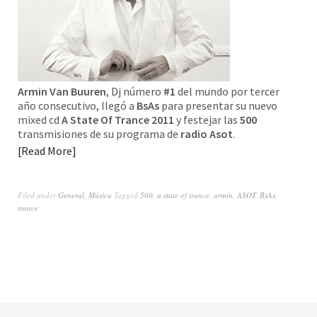
Armin Van Buuren
, Dj número
#1
del mundo por tercer
año consecutivo, llegó a
BsAs
para presentar su nuevo
mixed cd
A State Of Trance 2011
y festejar las
500
transmisiones de su programa de
radio Asot
.
Read More
Filed under
General
,
Música
Tagged
500
,
a state of trance
,
armin
,
ASOT
,
BsAs
,
trance