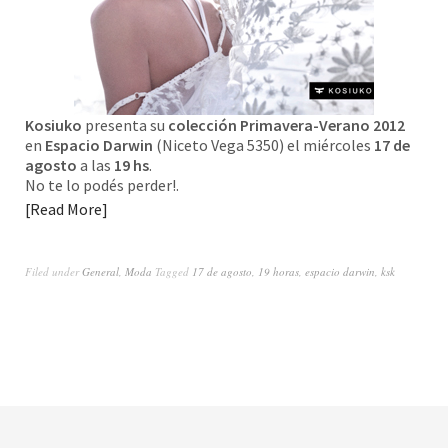
Kosiuko
presenta su
colección
Primavera-Verano 2012
en
Espacio Darwin
(Niceto Vega 5350) el miércoles
17 de
agosto
a las
19 hs
.
No te lo podés perder!.
Read More
Filed under
General
,
Moda
Tagged
17 de agosto
,
19 horas
,
espacio darwin
,
ksk