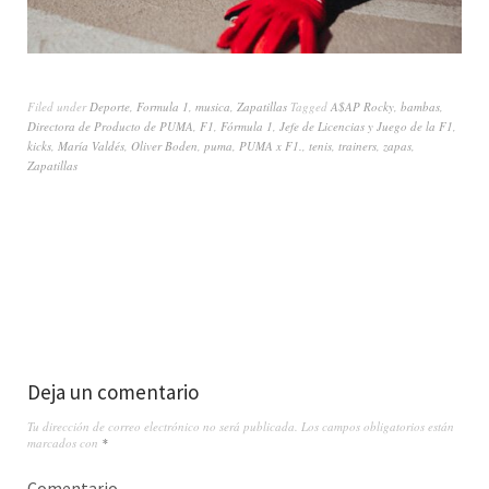
Filed under
Deporte
,
Formula 1
,
musica
,
Zapatillas
Tagged
A$AP Rocky
,
bambas
,
Directora de Producto de PUMA
,
F1
,
Fórmula 1
,
Jefe de Licencias y Juego de la F1
,
kicks
,
María Valdés
,
Oliver Boden
,
puma
,
PUMA x F1.
,
tenis
,
trainers
,
zapas
,
Zapatillas
Deja un comentario
Tu dirección de correo electrónico no será publicada.
Los campos obligatorios están
marcados con
*
Comentario