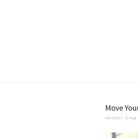
Move You
09/12/2013
by
Staff