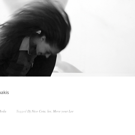
nakis
Moda
Tagged
Dj Nico Cota
,
lee
,
Move your Lee