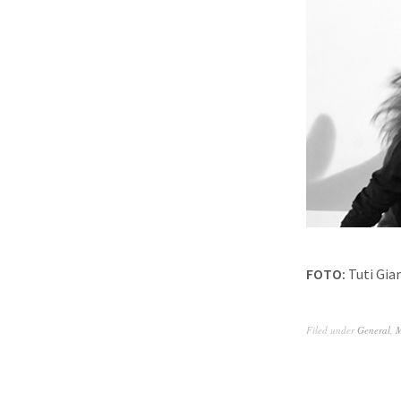
FOTO:
Tuti Gia
Filed under
General
,