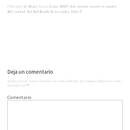
Filed under
dj
,
Música
Tagged
Aczino
,
BNET
,
chile
,
freestyle
,
freestyle en español
,
MCs
,
red bull
,
Red Bull Batalla De Los Gallos
,
Valles-T
Deja un comentario
Tu dirección de correo electrónico no será publicada.
Los campos obligatorios están
marcados con
*
Comentario