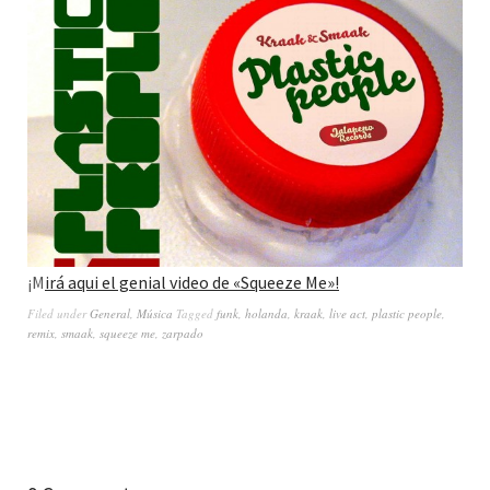
¡M
irá aqui el genial video de «Squeeze Me»!
Filed under
General
,
Música
Tagged
funk
,
holanda
,
kraak
,
live act
,
plastic people
,
remix
,
smaak
,
squeeze me
,
zarpado