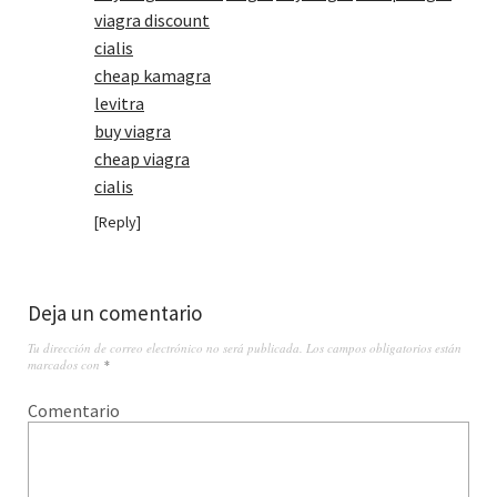
viagra discount
cialis
cheap kamagra
levitra
buy viagra
cheap viagra
cialis
Reply
Deja un comentario
Tu dirección de correo electrónico no será publicada.
Los campos obligatorios están
marcados con
*
Comentario