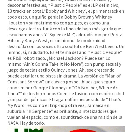
desconar festivales, “Plastic People” es el LP definitivo,
13 tracks en total.“Bobby and Whitney”, el primer track en
todo esto, un guiño genial a Bobby Brown y Whitney
Houston y su matrimonio con golpes, es como una
descarga electro-funk con la línea de bajo más gorda que
escuchamos años. Y “Squeeze Me”, adoradísimo por Perez
Hilton y Kanye West, es un himno de modernidad
destruída con las voces ultra soulful de Ben Westbeech. Un
himno, sí, ni dudarlo. Es el tema del año. “Plastic People”
es R&B robotizado. ¿Michael Jackson? Puede ser. Lo
mismo “Ain’t Gonna Take It No More”, con pump sexual y
juego de teclas estilo Quincy Jones. Ah, ese crescendo
puede estallar una pista sin drama. La versión de “Man of
Constant Sorrow”, un clásico gospel-blues que seguro
conocen por George Clooney en “Oh Brother, Where Art
Thou?” de los hermanos Coen, se fusiona con espíritu chill
y un par de químicos. El ragamuffin inesperado de “That’s
My Word” es como el trip-hop otra vez, Jamaica en
suburbia. “Il Serpente” es brillante, sintetizadores que
vuelan al espacio, como el soundtrack de una misión de la
NASA. Hay de todo.