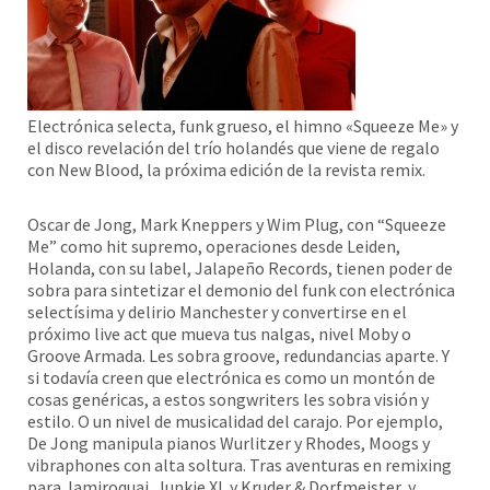
Electrónica selecta, funk grueso, el himno «Squeeze Me» y
el disco revelación del trío holandés que viene de regalo
con New Blood, la próxima edición de la revista remix.
Oscar de Jong, Mark Kneppers y Wim Plug, con “Squeeze
Me” como hit supremo, operaciones desde Leiden,
Holanda, con su label, Jalapeño Records, tienen poder de
sobra para sintetizar el demonio del funk con electrónica
selectísima y delirio Manchester y convertirse en el
próximo live act que mueva tus nalgas, nivel Moby o
Groove Armada. Les sobra groove, redundancias aparte. Y
si todavía creen que electrónica es como un montón de
cosas genéricas, a estos songwriters les sobra visión y
estilo. O un nivel de musicalidad del carajo. Por ejemplo,
De Jong manipula pianos Wurlitzer y Rhodes, Moogs y
vibraphones con alta soltura. Tras aventuras en remixing
para Jamiroquai, Junkie XL y Kruder & Dorfmeister, y