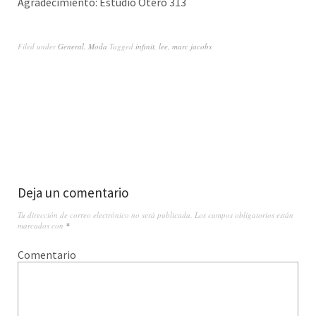
Agradecimiento: Estudio Otero 313
Filed under
General
,
Moda
Tagged
infinit
,
lee
,
marc jacobs
Deja un comentario
Tu dirección de correo electrónico no será publicada.
Los campos obligatorios están
marcados con
*
Comentario