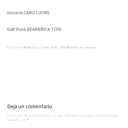
lencería CARO CUORE
Daft Punk BEARBRICK TOYS
Filed under
Moda
Tagged
berto
,
look1
,
Pau Bertolini
,
tuti gianakis
Deja un comentario
Tu dirección de correo electrónico no será publicada.
Los campos obligatorios están
marcados con
*