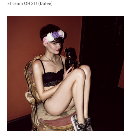
El team OH SI ! (Dalee)