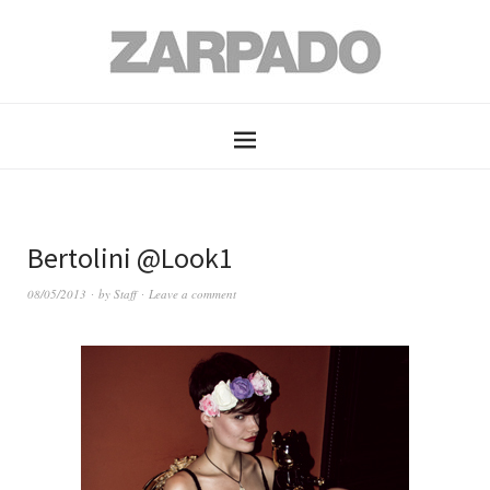
Bertolini @Look1
08/05/2013
by
Staff
Leave a comment