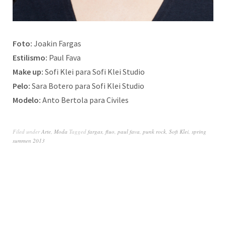
Foto:
Joakin Fargas
Estilismo:
Paul Fava
Make up:
Sofi Klei para Sofi Klei Studio
Pelo:
Sara Botero para Sofi Klei Studio
Modelo:
Anto Bertola para Civiles
Filed under
Arte
,
Moda
Tagged
fargas
,
fluo
,
paul fava
,
punk rock
,
Sofi Klei
,
spring
summen 2013